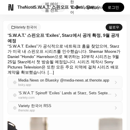
한
제
에이

TheNote
‘S.W.A.T.’ 스핀오프 ‘Exiles’, Star...
국
GooglePlay
AppStore
로그인
품
전트
어
Variety 한국어
팔로우
‘S.W.A.T.’ 스핀오프 ‘Exiles’, Starz에서 공개 확정, 9월 공개
예정
“S.W.A.T. Exiles”가 공식적으로 네트워크 홈을 찾았으며, Starz
가 미국 내 스핀오프 시리즈를 인수했습니다. Shemar Moore가 
Daniel “Hondo” Harrelson으로 복귀하는 10부작 시리즈는 9월 
25일 Starz에서 첫 방송될 예정입니다. 시리즈 제작사 Sony 
Pictures Television은 또한 모든 주요 지역에 걸쳐 시리즈 배포 
계약을 확보했습니다. […]
Media News on Bluesky @media-news.at.thenote.app
bsky.app
‘S.W.A.T’ Spinoff ‘Exiles’ Lands at Starz, Sets September Release Date
variety.com
Variety 한국어 RSS
thenote.app