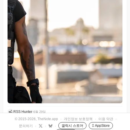
RSS Hunter
•
6월 29일
© 2015-2026, TheNote.app
·
개인정보 보호정책
·
이용 약관
·
갤럭시 스토어
 AppStore
문의하기
·
·
·