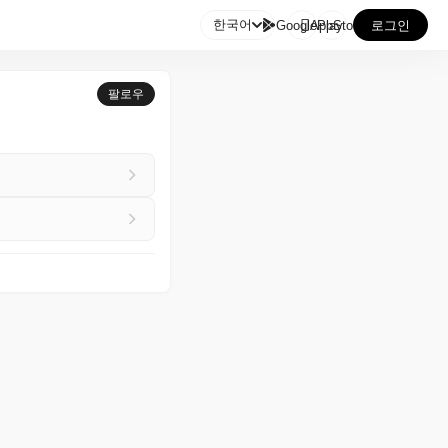

한국어
GooglePlay
AppStore
로그인
팔로우