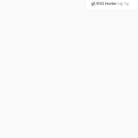
RSS Hunter
•
5월 7일