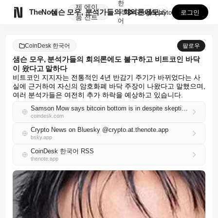
한
제
에이

TheNote
샘슨 모우, 분석가들의 회의론에도 불구하고 비트코인 바...
국
GooglePlay
AppStore
로그인
품
전트
어
CoinDesk 한국어
팔로우
샘슨 모우, 분석가들의 회의론에도 불구하고 비트코인 바닥
이 왔다고 말하다
비트코인 지지자는 전통적인 4년 반감기 주기가 바뀌었다는 사
실에 근거하여 자신의 암호화폐 바닥 주장이 나왔다고 말했으며, 
여러 분석가들은 여전히 추가 하락을 예상하고 있습니다.
Samson Mow says bitcoin bottom is in despite skepticism from analysts
coindesk.com
Crypto News on Bluesky @crypto.at.thenote.app
bsky.app
CoinDesk 한국어 RSS
thenote.app