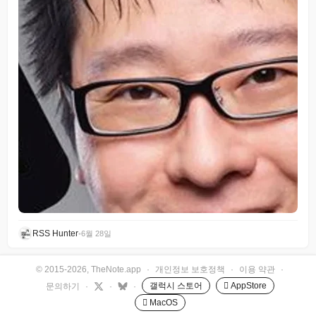
RSS Hunter
•
6월 28일
© 2015-2026, TheNote.app
·
개인정보 보호정책
·
이용 약관
·
갤럭시 스토어
 AppStore
문의하기
·
·
·
 MacOS