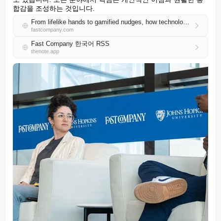
합감을 조성하는 것입니다.
From lifelike hands to gamified nudges, how technology is reshaping the future of healthcare
fastcompany.com
Fast Company 한국어 RSS
thenote.app