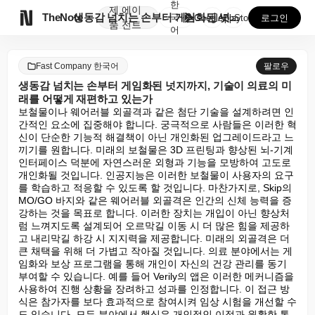
한
제
에이

TheNote
생동감 넘치는 손부터 게임화된 넛지까지, 기술이 의료의...
국
GooglePlay
AppStore
로그인
품
전트
어
Fast Company 한국어
팔로우
생동감 넘치는 손부터 게임화된 넛지까지, 기술이 의료의 미
래를 어떻게 재편하고 있는가
보철물이나 웨어러블 외골격과 같은 첨단 기술을 설계하려면 인
간적인 요소에 집중해야 합니다. 궁극적으로 사람들은 이러한 혁
신이 단순한 기능적 해결책이 아닌 개인화된 업그레이드라고 느
끼기를 원합니다. 미래의 보철물은 3D 프린팅과 향상된 뇌-기계 
인터페이스 덕분에 자연스러운 외형과 기능을 모방하여 고도로 
개인화될 것입니다. 인공지능은 이러한 보철물이 사용자의 요구
를 학습하고 적응할 수 있도록 할 것입니다. 마찬가지로, Skip의 
MO/GO 바지와 같은 웨어러블 외골격은 인간의 신체 능력을 증
강하는 것을 목표로 합니다. 이러한 장치는 개입이 아닌 향상처
럼 느껴지도록 설계되어 오르막길 이동 시 더 많은 힘을 제공하
고 내리막길 하강 시 지지력을 제공합니다. 미래의 외골격은 더 
큰 채택을 위해 더 가볍고 작아질 것입니다. 의료 분야에서는 게
임화와 보상 프로그램을 통해 개인이 자신의 건강 관리를 동기 
부여할 수 있습니다. 예를 들어 Verily의 앱은 이러한 메커니즘을 
사용하여 진행 상황을 장려하고 성과를 인정합니다. 이 접근 방
식은 참가자를 보다 효과적으로 참여시켜 임상 시험을 개선할 수
도 있습니다. 모든 분야에서 핵심은 개인적인 이점과 원활한 통