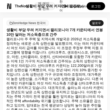
한
제
에이

TheNote
생활비 부담 우려 커지면서 캘리포니아 7개 카운티에서 ...
국
GooglePlay
AppStore
로그인
품
전트
어
ZeroHedge News 한국어
팔로우
생활비 부담 우려 커지면서 캘리포니아 7개 카운티에서 연봉
10만 달러는 저소득층으로 간주
캘리포니아 주 주택 및 지역사회 개발국은 2026년 저소득층을 
정의하는 새로운 소득 상한선을 발표했으며, 이는 여러 카운티에
서 여섯 자리 급여를 의미합니다. 이 조정은 주정부 주택 지원 프
로그램에 영향을 미칩니다. 산타크루즈, 샌프란시스코, 샌마테
오, 마린, 산타클라라, 오렌지, 산타바바라를 포함한 7개 카운티
는 이제 1인 가구의 저소득층으로 간주되는 소득의 상한선이 높
은 여섯 자리입니다. 산타크루즈 카운티는 122,200달러로 가장 
높은 상한선을 기록했으며, 이는 전년 대비 거의 10% 증가한 수
치입니다. 소득 상한선은 가구 규모에 따라 조정되며, 대가족은 
더 높은 상한선을, 소가족은 더 낮은 상한선을 갖습니다. 다른 여
러 해안 카운티들도 여섯 자리 저소득층 기준을 산타크루즈와 비
슷하게 유지하고 있습니다. 대조적으로, 솔라노와 샤스타 카운티
는 전년도의 낮은 소득 상한선을 유지하고 있습니다. 이러한 수
치는 주택 가격이 전국 평균을 훨씬 앞지르는 캘리포니아의 지속
적인 주택 affordability 위기를 강조합니다. 주택 소유율은 감소
하고 있으며, 임대료는 전국 평균보다 상당히 높아 많은 주민들
이 주를 떠나는 것을 고려하게 만듭니다. 소득 증가를 앞지른 주