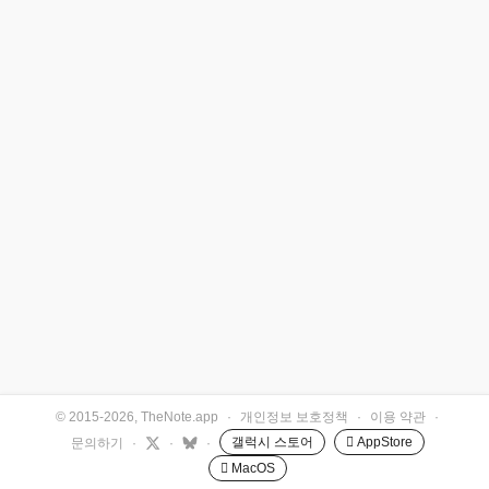
© 2015-2026, TheNote.app
·
개인정보 보호정책
·
이용 약관
·
갤럭시 스토어
 AppStore
문의하기
·
·
·
 MacOS