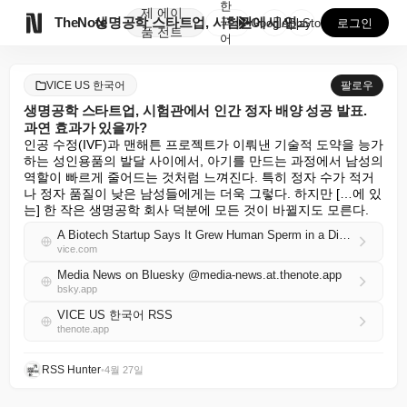
한
제
에이

TheNote
생명공학 스타트업, 시험관에서 인간 정자 배양 성공 발...
국
GooglePlay
AppStore
로그인
품
전트
어
VICE US 한국어
팔로우
생명공학 스타트업, 시험관에서 인간 정자 배양 성공 발표.
과연 효과가 있을까?
인공 수정(IVF)과 맨해튼 프로젝트가 이뤄낸 기술적 도약을 능가
하는 성인용품의 발달 사이에서, 아기를 만드는 과정에서 남성의 
역할이 빠르게 줄어드는 것처럼 느껴진다. 특히 정자 수가 적거
나 정자 품질이 낮은 남성들에게는 더욱 그렇다. 하지만 […에 있
는] 한 작은 생명공학 회사 덕분에 모든 것이 바뀔지도 모른다.
A Biotech Startup Says It Grew Human Sperm in a Dish. But Does It Work?
vice.com
Media News on Bluesky @media-news.at.thenote.app
bsky.app
VICE US 한국어 RSS
thenote.app
RSS Hunter
•
4월 27일