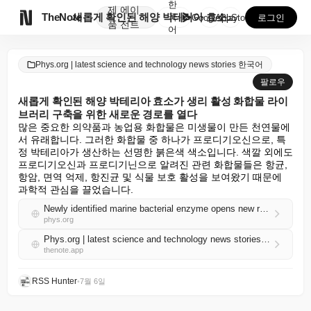
한
제
에이

TheNote
새롭게 확인된 해양 박테리아 효소가 생리 활성 화합물 ...
국
GooglePlay
AppStore
로그인
품
전트
어
Phys.org | latest science and technology news stories 한국어
팔로우
새롭게 확인된 해양 박테리아 효소가 생리 활성 화합물 라이
브러리 구축을 위한 새로운 경로를 열다
많은 중요한 의약품과 농업용 화합물은 미생물이 만든 천연물에
서 유래합니다. 그러한 화합물 중 하나가 프로디기오신으로, 특
정 박테리아가 생산하는 선명한 붉은색 색소입니다. 색깔 외에도 
프로디기오신과 프로디기닌으로 알려진 관련 화합물들은 항균, 
항암, 면역 억제, 항진균 및 식물 보호 활성을 보여왔기 때문에 
과학적 관심을 끌었습니다.
Newly identified marine bacterial enzyme opens new route to building bioactive compound libraries
phys.org
Phys.org | latest science and technology news stories 한국어 RSS
thenote.app
RSS Hunter
•
7월 6일