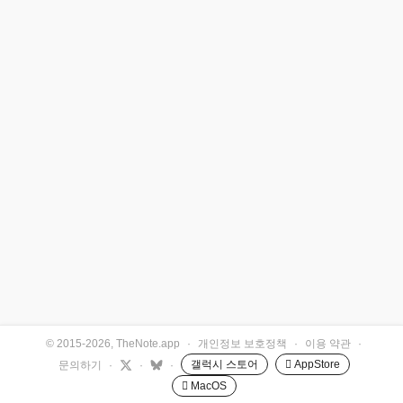
© 2015-2026, TheNote.app
·
개인정보 보호정책
·
이용 약관
·
갤럭시 스토어
 AppStore
문의하기
·
·
·
 MacOS