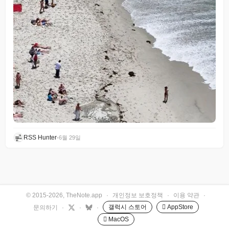
RSS Hunter
•
6월 29일
© 2015-2026, TheNote.app
·
개인정보 보호정책
·
이용 약관
·
갤럭시 스토어
 AppStore
문의하기
·
·
·
 MacOS