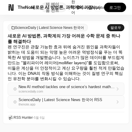
한
제
에이

TheNote
새로운 AI 방법론, 과학계의 가장 어려운 수학 문제 ...
국
GooglePlay
AppStore
로그인
품
전트
어
ScienceDaily | Latest Science News 한국어
팔로우
새로운 AI 방법론, 과학계의 가장 어려운 수학 문제 중 하나
를 해결하다
펜 연구진은 관찰 가능한 효과 뒤에 숨겨진 원인을 과학자들이 
밝히는 데 도움이 되는 악명 높은 어려운 역방정식을 푸는 더 똑
똑한 AI 방법을 개발했습니다. 노이즈가 많은 데이터를 부드럽게 
만드는 "몰리파이어 레이어(mollifier layers)"를 도입함으로써, 
이들은 계산을 더 안정적이고 계산 요구량을 훨씬 적게 만들었습
니다. 이는 DNA의 작동 방식을 이해하는 것이 질병 연구의 핵심
인 유전학 분야를 변화시킬 수 있습니다.
New AI method tackles one of science’s hardest math problems
sciencedaily.com
ScienceDaily | Latest Science News 한국어 RSS
thenote.app
RSS Hunter
•
5월 6일