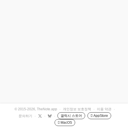
© 2015-2026, TheNote.app
·
개인정보 보호정책
·
이용 약관
·
갤럭시 스토어
 AppStore
문의하기
·
·
·
 MacOS