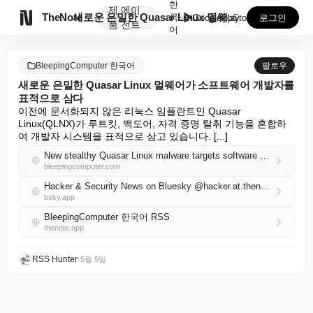
한
제
에이

TheNote
새로운 은밀한 Quasar Linux 멀웨어가 소프트웨...
국
GooglePlay
AppStore
로그인
품
전트
어
BleepingComputer 한국어
팔로우
새로운 은밀한 Quasar Linux 멀웨어가 소프트웨어 개발자를
표적으로 삼다
이전에 문서화되지 않은 리눅스 임플란트인 Quasar 
Linux(QLNX)가 루트킷, 백도어, 자격 증명 탈취 기능을 혼합하
여 개발자 시스템을 표적으로 삼고 있습니다. [...]
New stealthy Quasar Linux malware targets software developers
bleepingcomputer.com
Hacker & Security News on Bluesky @hacker.at.thenote.app
bsky.app
BleepingComputer 한국어 RSS
thenote.app
RSS Hunter
•
5월 5일