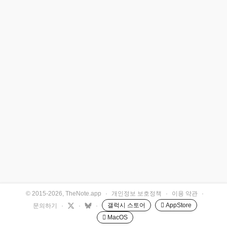
© 2015-2026, TheNote.app
·
개인정보 보호정책
·
이용 약관
·
갤럭시 스토어
 AppStore
문의하기
·
·
·
 MacOS