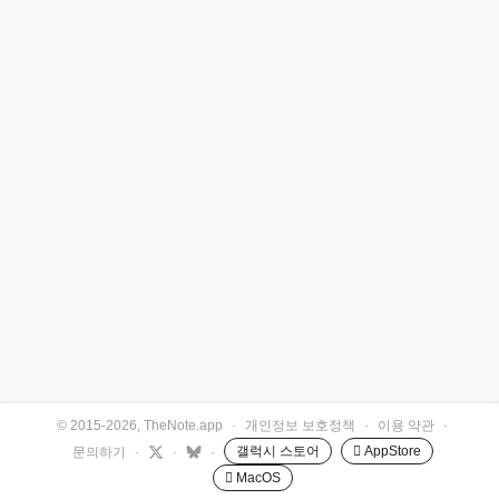
© 2015-2026, TheNote.app
·
개인정보 보호정책
·
이용 약관
·
갤럭시 스토어
 AppStore
문의하기
·
·
·
 MacOS