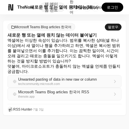
한
제
에이

TheNote
새로운 행 또는 열에 원치 않는 데이터 붙여넣기
국
GooglePlay
AppStore
로그인
품
전트
어
Microsoft Teams Blog articles 한국어
팔로우
새로운 행 또는 열에 원치 않는 데이터 붙여넣기
엑셀에는 이상한 속성이 있습니다. 범위를 복사한 상태(셀 하나 
이상)에서 새 열이나 행을 추가하려고 하면, 엑셀은 복사된 범위
를 붙여넣으면서 이를 추가합니다. 이는 끔찍한 일이며, 시간이 
오래 걸리고 때로는 충돌을 일으키기도 합니다. 엑셀이 이렇게 
하는 것을 방지할 방법이 있습니까?

덧붙여, 마이크로소프트가 충돌하지 않는 엑셀을 언제쯤 만들지 
궁금합니다.
Unwanted pasting of data in new raw or column
techcommunity.microsoft.com
Microsoft Teams Blog articles 한국어 RSS
thenote.app
RSS Hunter
•
7월 3일