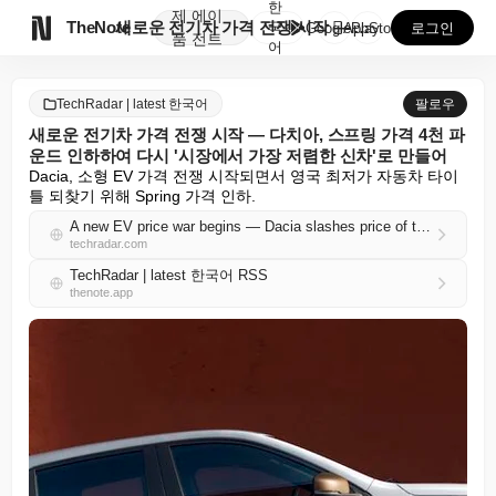
한
제
에이

TheNote
새로운 전기차 가격 전쟁 시작 — 다치아, 스프링 가격...
국
GooglePlay
AppStore
로그인
품
전트
어
TechRadar | latest 한국어
팔로우
새로운 전기차 가격 전쟁 시작 — 다치아, 스프링 가격 4천 파
운드 인하하여 다시 '시장에서 가장 저렴한 신차'로 만들어
Dacia, 소형 EV 가격 전쟁 시작되면서 영국 최저가 자동차 타이
틀 되찾기 위해 Spring 가격 인하.
A new EV price war begins — Dacia slashes price of the Spring by £4k to again make it the 'most affordable new car on the market'
techradar.com
TechRadar | latest 한국어 RSS
thenote.app