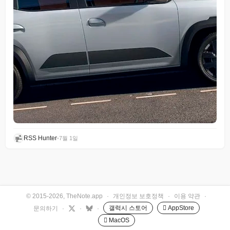
RSS Hunter
•
7월 1일
© 2015-2026, TheNote.app
·
개인정보 보호정책
·
이용 약관
·
갤럭시 스토어
 AppStore
문의하기
·
·
·
 MacOS