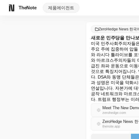
TheNote
제품
에이전트
ZeroHedge News 한국
새로운 민주당을 만나보
미국 민주사회주의자들은 
주요 주에 집중하여 압둘
와 라시다 틀라이브를 포
와 마르크스주의자들의 이
급진 좌파 운동으로 이동
것으로 특징지어집니다. 
다. DSA와 동맹 단체들
과 성명은 미국을 약화시
연설입니다. 자본가에 대
공작 네트워크와 마르크스
다. 트럼프 행정부는 이
Meet The New Democr
zerohedge.com
ZeroHedge News 
thenote.app