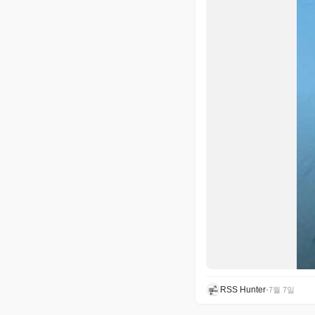
RSS Hunter
•
7월 7일