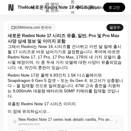
한
제
에이

TheNote
새로운 Redmi Note 17 시리즈 유출, 일반, ...
국
GooglePlay
AppStore
로그인
품
전트
어
GSMArena.com 한국어
팔로우
새로운 Redmi Note 17 시리즈 유출, 일반, Pro 및 Pro Max
사양 상세 정보 및 이미지 포함
그래서 Redmi는 Note 16 시리즈를 건너뛰고 이번 달 말에 출시
될 17 시리즈로 바로 넘어가기로 결정했습니다. 루머에 따르면 
Redmi Note 17, 17 Pro, 17 Pro Max, 17R의 네 가지 모델이 출
시될 예정이며, 이 중 두세 가지 모델에 대한 사양이 유출되었습
니다. 네, 약간의 혼란이 있습니다.
Redmi Note 17은 플랫 6.83인치 1.5K 디스플레이와 
Snapdragon 6 Gen 5 칩셋 – 또는 6s Gen 4, 보고서가 상충됩니
다 – 을 탑재할 것으로 알려졌습니다. 67W 고속 충전을 지원하
는 9,000mAh 대용량 배터리와 50MP 카메라를 탑재할 것입니
다.
유출된 Redmi Note 17 시리즈 이미지
이 점에 유의하십시오...
New Redmi Note 17 series leak details vanilla, Pro and Pro Max specs, includes images
gsmarena.com