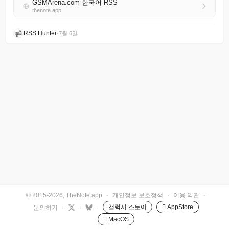
GSMArena.com 한국어 RSS
thenote.app
RSS Hunter
•
7월 6일
© 2015-2026, TheNote.app
·
개인정보 보호정책
·
이용 약관
·
갤럭시 스토어
 AppStore
문의하기
·
·
·
 MacOS