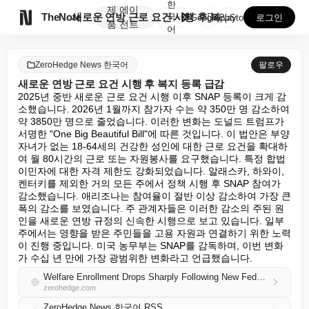
한
제
에이

TheNote
새로운 연방 근로 요건 시행 후 복지 등록 급감
국
GooglePlay
AppStore
로그인
품
전트
어
ZeroHedge News 한국어
팔로우
새로운 연방 근로 요건 시행 후 복지 등록 급감
2025년 중반 새로운 근로 요건 시행 이후 SNAP 등록이 크게 감
소했습니다. 2026년 1월까지 참가자 수는 약 350만 명 감소하여 
약 3850만 명으로 줄었습니다. 이러한 변화는 도널드 트럼프가 
서명한 "One Big Beautiful Bill"에 따른 것입니다. 이 법안은 부양 
자녀가 없는 18-64세의 건강한 성인에 대한 근로 요건을 확대하
여 월 80시간의 근로 또는 자원봉사를 요구했습니다. 특정 합법 
이민자에 대한 자격 제한도 강화되었습니다. 알래스카, 하와이, 
켄터키를 제외한 거의 모든 주에서 정책 시행 후 SNAP 참여가 
감소했습니다. 애리조나는 참여율이 절반 이상 감소하여 가장 큰 
폭의 감소를 보였습니다. 주 관계자들은 이러한 감소의 주된 원
인을 새로운 연방 규정의 신속한 시행으로 보고 있습니다. 일부 
주에서는 영향을 받은 주민들을 고용 자원과 연결하기 위한 노력
이 진행 중입니다. 미국 농무부는 SNAP를 감독하며, 이번 변화
가 수십 년 만에 가장 광범위한 변화라고 언급했습니다.
Welfare Enrollment Drops Sharply Following New Federal Work Requirements
zerohedge.com
ZeroHedge News 한국어 RSS