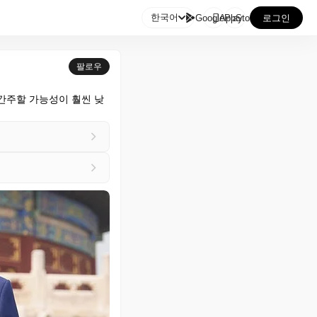

한국어
GooglePlay
AppStore
로그인
팔로우
간주할 가능성이 훨씬 낮