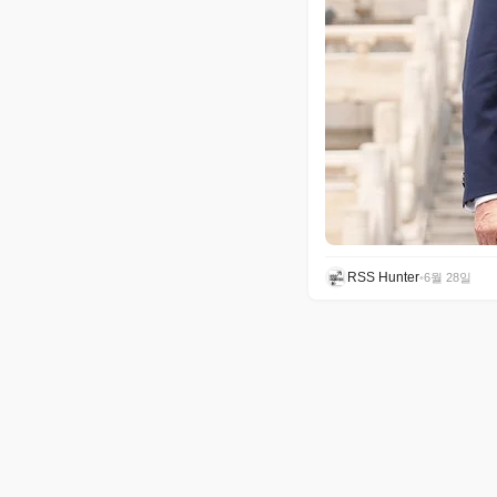
RSS Hunter
•
6월 28일