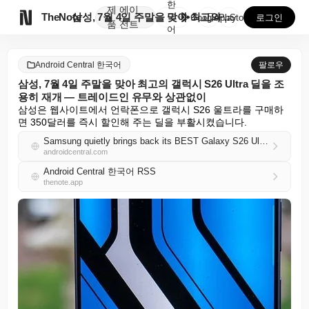
한
제
에이

TheNote
삼성, 7월 4일 주말을 맞아 최고의 갤럭시 S26 U...
국
GooglePlay
AppStore
로그인
품
전트
어
Android Central 한국어
팔로우
삼성, 7월 4일 주말을 맞아 최고의 갤럭시 S26 Ultra 딜을 조
용히 재개 — 트레이드인 유무와 상관없이
삼성은 웹사이트에서 언락폰으로 갤럭시 S26 울트라를 구매하
면 350달러를 즉시 할인해 주는 딜을 부활시켰습니다.
Samsung quietly brings back its BEST Galaxy S26 Ultra deal for the 4th of July weekend — with or without trade
androidcentral.com
Android Central 한국어 RSS
thenote.app