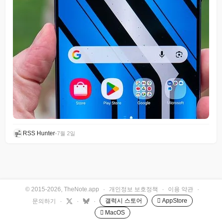
RSS Hunter
•
7월 2일
© 2015-2026, TheNote.app
·
개인정보 보호정책
·
이용 약관
·
갤럭시 스토어
 AppStore
문의하기
·
·
·
 MacOS