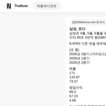
TheNote
제품
에이전트
GSMArena.com 한국어
삼성, 또다
삼성은 4월, 5월, 6월
이익 89조 4천억 원(58
K-IFRS 기준 연결 재무
(조 원)

2026년 2분기 (가이던스)
2026년 1분기

2025년 2분기
매출

171

133.87

74.57
영업이익

89.4

57.23

4.68