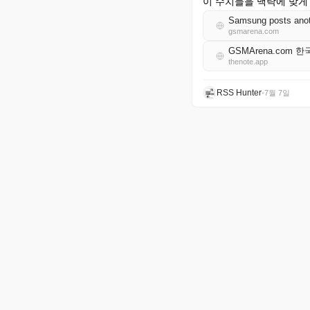
이 수치들을 맥락에 맞게 
Samsung posts anoth
gsmarena.com
GSMArena.com 한
thenote.app
RSS Hunter
•
7월 7일