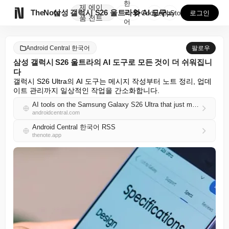
한
제
에이

TheNote
삼성 갤럭시 S26 울트라의 AI 도구로 모든 것이 더...
국
GooglePlay
AppStore
로그인
품
전트
어
Android Central 한국어
팔로우
삼성 갤럭시 S26 울트라의 AI 도구로 모든 것이 더 쉬워집니
다
갤럭시 S26 Ultra의 AI 도구는 메시지 작성부터 노트 정리, 업데
이트 관리까지 일상적인 작업을 간소화합니다.
AI tools on the Samsung Galaxy S26 Ultra that just make things easier
androidcentral.com
Android Central 한국어 RSS
thenote.app