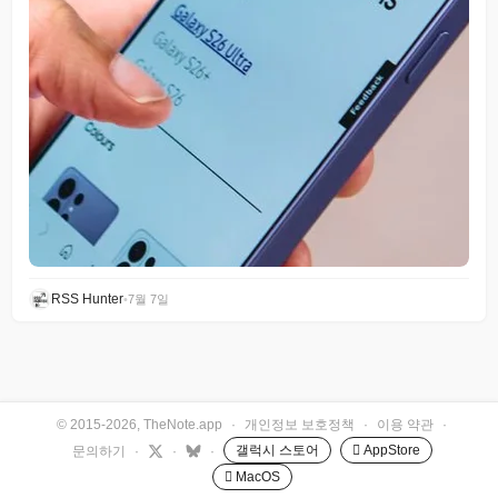
RSS Hunter
•
7월 7일
© 2015-2026, TheNote.app
·
개인정보 보호정책
·
이용 약관
·
갤럭시 스토어
 AppStore
문의하기
·
·
·
 MacOS