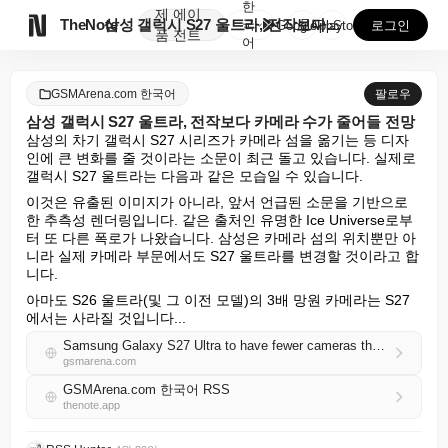
한
제
에이

TheNote
삼성 갤럭시 S27 울트라, 전작보다 카메라 수가 줄어...
국
GooglePlay
AppStore
로그인
품
전트
어
GSMArena.com 한국어
팔로우
삼성 갤럭시 S27 울트라, 전작보다 카메라 수가 줄어들 전망
삼성의 차기 갤럭시 S27 시리즈가 카메라 섬을 옮기는 등 디자
인에 큰 변화를 줄 것이라는 소문이 최근 돌고 있습니다. 실제로 
갤럭시 S27 울트라는 다음과 같은 모습일 수 있습니다.
이것은 유출된 이미지가 아니라, 앞서 언급된 소문을 기반으로 
한 추측성 렌더링입니다. 같은 출처인 유명한 Ice Universe로부
터 또 다른 폭로가 나왔습니다. 삼성은 카메라 섬의 위치뿐만 아
니라 실제 카메라 부문에서도 S27 울트라를 변경할 것이라고 합
니다.
아마도 S26 울트라(및 그 이전 모델)의 3배 망원 카메라는 S27
에서는 사라질 것입니다...
Samsung Galaxy S27 Ultra to have fewer cameras than its predecessor
gsmarena.com
GSMArena.com 한국어 RSS
thenote.app