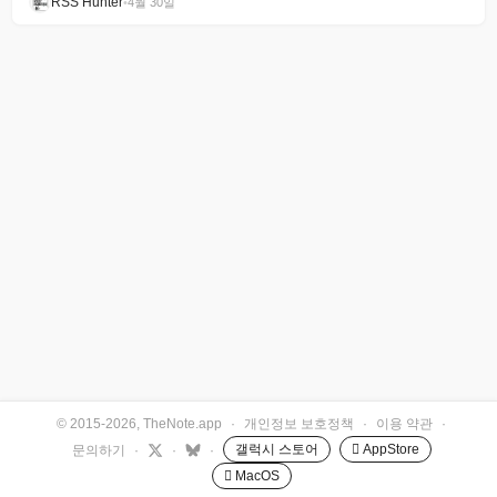
RSS Hunter
•
4월 30일
© 2015-2026, TheNote.app
·
개인정보 보호정책
·
이용 약관
·
갤럭시 스토어
 AppStore
문의하기
·
·
·
 MacOS