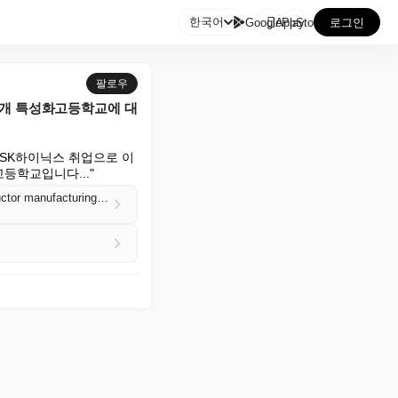

한국어
GooglePlay
AppStore
로그인
팔로우
4개 특성화고등학교에 대
 SK하이닉스 취업으로 이
등학교입니다..."
A look at South Korea's four vocational "meister" schools that train students to work in semiconductor manufacturing, leading to jobs at Samsung and SK Hynix (Max Kim/New York Times)