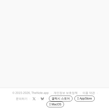
© 2015-2026, TheNote.app
·
개인정보 보호정책
·
이용 약관
·
갤럭시 스토어
 AppStore
문의하기
·
·
·
 MacOS