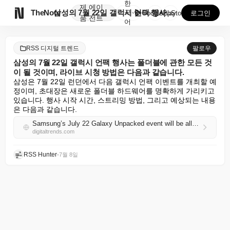
한
제
에이

TheNote
삼성의 7월 22일 갤럭시 언팩 행사는 폴더블에 관한 ...
국
GooglePlay
AppStore
로그인
품
전트
어
RSS 디지털 트렌드
팔로우
삼성의 7월 22일 갤럭시 언팩 행사는 폴더블에 관한 모든 것
이 될 것이며, 라이브 시청 방법은 다음과 같습니다.
삼성은 7월 22일 런던에서 다음 갤럭시 언팩 이벤트를 개최할 예
정이며, 초대장은 새로운 폴더블 하드웨어를 명확하게 가리키고 
있습니다. 행사 시작 시간, 스트리밍 방법, 그리고 예상되는 내용
은 다음과 같습니다.
Samsung’s July 22 Galaxy Unpacked event will be all about foldables, here’s how you can tune in live
digitaltrends.com
RSS Hunter
•
7월 8일