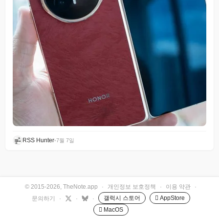
RSS Hunter
•
7월 7일
© 2015-2026, TheNote.app
·
개인정보 보호정책
·
이용 약관
·
갤럭시 스토어
 AppStore
문의하기
·
·
·
 MacOS