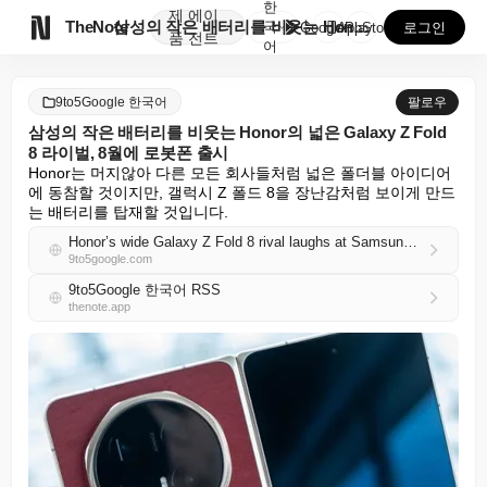
한
제
에이

TheNote
삼성의 작은 배터리를 비웃는 Honor의 넓은 Gala...
국
GooglePlay
AppStore
로그인
품
전트
어
9to5Google 한국어
팔로우
삼성의 작은 배터리를 비웃는 Honor의 넓은 Galaxy Z Fold
8 라이벌, 8월에 로봇폰 출시
Honor는 머지않아 다른 모든 회사들처럼 넓은 폴더블 아이디어
에 동참할 것이지만, 갤럭시 Z 폴드 8을 장난감처럼 보이게 만드
는 배터리를 탑재할 것입니다.
Honor’s wide Galaxy Z Fold 8 rival laughs at Samsung’s tiny battery in leak, Robot Phone in August
9to5google.com
9to5Google 한국어 RSS
thenote.app