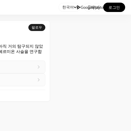

한국어
GooglePlay
AppStore
로그인
팔로우
아직 거의 탐구되지 않았
 페르미온 사슬을 연구합