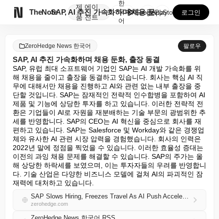
한
제
에이

TheNote
SAP, AI 추진 가속화하며 채용 둔화, 출장 동결
국
GooglePlay
AppStore
로그인
품
전트
어
ZeroHedge News 한국어
팔로우
SAP, AI 추진 가속화하며 채용 둔화, 출장 동결
SAP, 유럽 최대 소프트웨어 기업인 SAP는 AI 개발 가속화를 위
해 채용을 줄이고 출장을 동결하고 있습니다. 회사는 핵심 AI 직
무에 대해서만 채용을 진행하고 AI와 관련 없는 내부 출장을 중
단할 것입니다. SAP는 잠재적인 전략적 인수합병을 포함하여 AI 
제품 및 기능에 상당한 투자를 하고 있습니다. 이러한 전략적 전
환은 기업들이 AI로 자원을 재분배하는 기술 부문의 광범위한 추
세를 반영합니다. SAP의 CEO는 AI 혁신을 중심으로 회사를 재
편하고 있습니다. SAP는 Salesforce 및 Workday와 같은 경쟁업
체와 유사한 AI 관련 시장 압력을 경험했습니다. 회사의 인력은 
2022년 말에 정점을 찍었을 수 있습니다. 이러한 효율성 증대는 
이전의 과잉 채용 문제를 해결할 수 있습니다. SAP의 주가는 올
해 상당한 하락세를 보였으며, 이는 투자자들의 우려를 반영합니
다. 기술 산업은 다양한 비즈니스 모델에 걸쳐 AI의 파괴적인 잠
재력에 대처하고 있습니다.
SAP Slows Hiring, Freezes Travel As AI Push Accelerates
zerohedge.com
ZeroHedge News 한국어 RSS