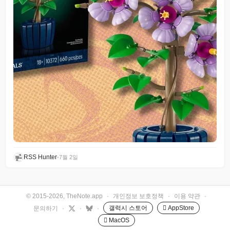
RSS Hunter
•
7월 2일
© 2015-2026, TheNote.app
·
개인정보 보호정책
·
이용 약관
·
갤럭시 스토어
 AppStore
문의하기
·
·
·
 MacOS