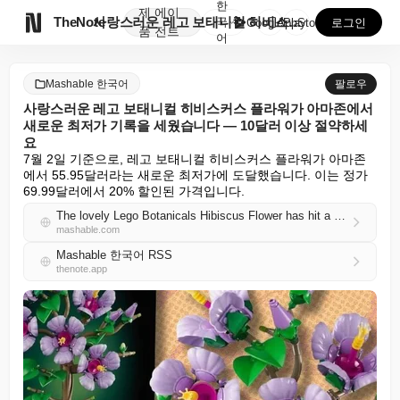
한
제
에이

TheNote
사랑스러운 레고 보태니컬 히비스커스 플라워가 아마존에서...
국
GooglePlay
AppStore
로그인
품
전트
어
Mashable 한국어
팔로우
사랑스러운 레고 보태니컬 히비스커스 플라워가 아마존에서
새로운 최저가 기록을 세웠습니다 — 10달러 이상 절약하세
요
7월 2일 기준으로, 레고 보태니컬 히비스커스 플라워가 아마존
에서 55.95달러라는 새로운 최저가에 도달했습니다. 이는 정가 
69.99달러에서 20% 할인된 가격입니다.
The lovely Lego Botanicals Hibiscus Flower has hit a new record-low price at Amazon — save over $10
mashable.com
Mashable 한국어 RSS
thenote.app