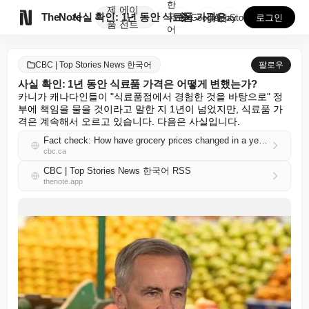
한
제
에이

TheNote
사실 확인: 1년 동안 식료품 가격은 어떻게 변했는가?
국
GooglePlay
AppStore
로그인
품
전트
어
CBC | Top Stories News 한국어
팔로우
사실 확인: 1년 동안 식료품 가격은 어떻게 변했는가?
카니가 캐나다인들이 "식료품점에서 경험한 것을 바탕으로" 정
부에 책임을 물을 것이라고 말한 지 1년이 넘었지만, 식료품 가
격은 계속해서 오르고 있습니다. 다음은 사실입니다.
Fact check: How have grocery prices changed in a year?
cbc.ca
CBC | Top Stories News 한국어 RSS
thenote.app