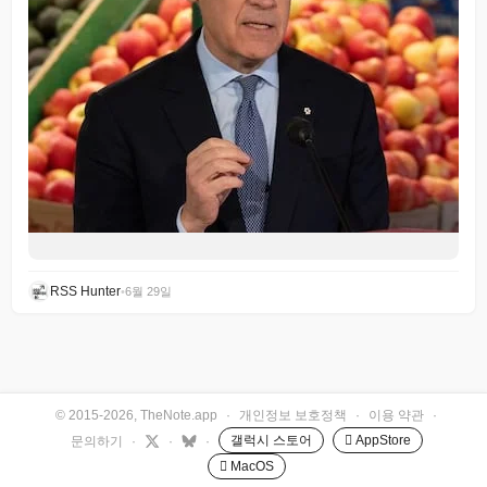
RSS Hunter
•
6월 29일
© 2015-2026, TheNote.app
·
개인정보 보호정책
·
이용 약관
·
갤럭시 스토어
 AppStore
문의하기
·
·
·
 MacOS