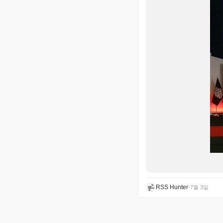
RSS Hunter
•
7월 3일