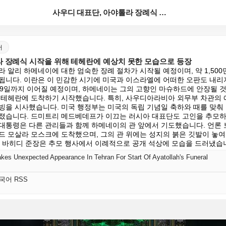
사우디 대표단, 아야톨라 장례식 시작을 위해 테헤란에 ...
어
라 장례식 시작을 위해 테헤란에 예상치 못한 모습으로 등장
 알리 하메네이에 대한 엄숙한 장례 절차가 시작될 예정이며, 약 1,500만
됩니다. 이란은 이 민감한 시기에 미국과 이스라엘에 어떠한 오판도 내리
월 9일까지 이어질 예정이며, 하메네이는 그의 고향인 마슈하드에 안장될 것
 테헤란에 도착하기 시작했습니다. 특히, 사우디아라비아 외무부 차관의 
빙을 시사했습니다. 미국 행정부는 미국의 독립 기념일 축하와 때를 맞춰
졌습니다. 드미트리 메드베데프가 이끄는 러시아 대표단도 고인을 추모하기
대통령은 다른 관리들과 함께 하메네이의 관 앞에서 기도했습니다. 언론
드 모살라 모스크에 도착했으며, 그의 관 위에는 성지의 붉은 깃발이 놓여
드 바히디 준장은 추모 행사에서 이례적으로 공개 석상에 모습을 드러냈습
kes Unexpected Appearance In Tehran For Start Of Ayatollah's Funeral
한국어 RSS