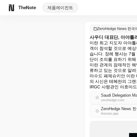
TheNote
제품
에이전트
ZeroHedge News 한국
사우디 대표단, 아야톨
이란 최고 지도자 아야톨라
객이 참석할 것으로 예상
습니다. 장례 행사는 7
단이 조의를 표하기 위해
이란 관계의 잠재적인 해
류하고 있는 것으로 알려
마수드 페제슈키안 이란 
의 시신은 테헤란의 그랜
IRGC 사령관인 아흐마
Saudi Delegation Ma
zerohedge.com
ZeroHedge News 
thenote.app