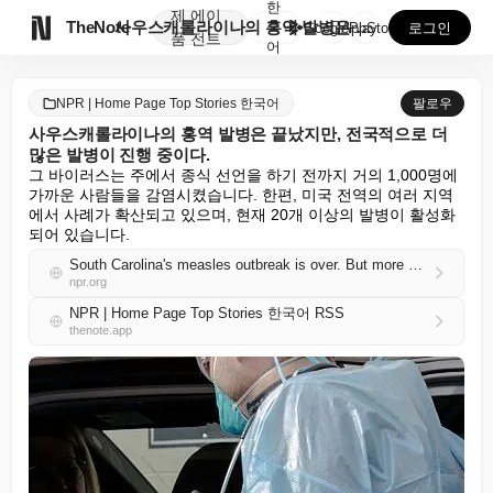
한
제
에이

TheNote
사우스캐롤라이나의 홍역 발병은 끝났지만, 전국적으로 더...
국
GooglePlay
AppStore
로그인
품
전트
어
NPR | Home Page Top Stories 한국어
팔로우
사우스캐롤라이나의 홍역 발병은 끝났지만, 전국적으로 더
많은 발병이 진행 중이다.
그 바이러스는 주에서 종식 선언을 하기 전까지 거의 1,000명에 
가까운 사람들을 감염시켰습니다. 한편, 미국 전역의 여러 지역
에서 사례가 확산되고 있으며, 현재 20개 이상의 발병이 활성화
되어 있습니다.
South Carolina's measles outbreak is over. But more are brewing around the country
npr.org
NPR | Home Page Top Stories 한국어 RSS
thenote.app