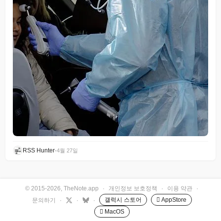
RSS Hunter
•
4월 27일
© 2015-2026, TheNote.app
·
개인정보 보호정책
·
이용 약관
·
갤럭시 스토어
 AppStore
문의하기
·
·
·
 MacOS