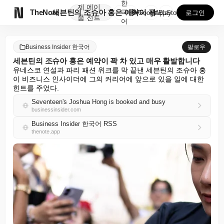
한
제
에이

TheNote
세븐틴의 조슈아 홍은 예약이 꽉 차 있고 매우 활발합니...
국
GooglePlay
AppStore
로그인
품
전트
어
Business Insider 한국어
팔로우
세븐틴의 조슈아 홍은 예약이 꽉 차 있고 매우 활발합니다
유네스코 연설과 파리 패션 위크를 막 끝낸 세븐틴의 조슈아 홍
이 비즈니스 인사이더에 그의 커리어에 앞으로 있을 일에 대한 
힌트를 주었다.
Seventeen's Joshua Hong is booked and busy
businessinsider.com
Business Insider 한국어 RSS
thenote.app