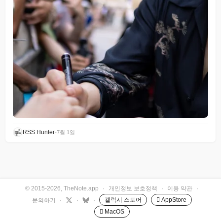
RSS Hunter
•
7월 1일
© 2015-2026, TheNote.app
·
개인정보 보호정책
·
이용 약관
·
갤럭시 스토어
 AppStore
문의하기
·
·
·
 MacOS