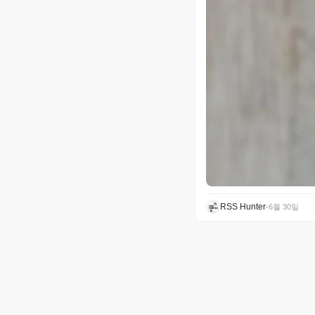
RSS Hunter
•
6월 30일