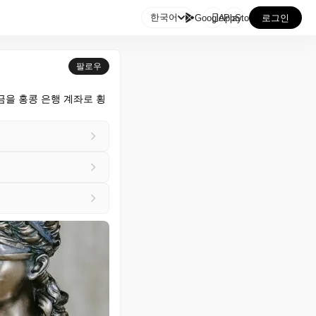

한국어
GooglePlay
AppStore
로그인
팔로우
금을 홍콩 은행 계좌로 횡