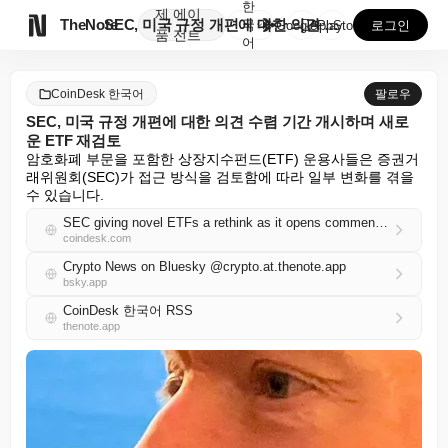
한
제
에이

TheNote
SEC, 미국 규정 개편에 대한 의견 수렴 기간 개시하...
국
GooglePlay
AppStore
로그인
품
전트
어
CoinDesk 한국어
팔로우
SEC, 미국 규정 개편에 대한 의견 수렴 기간 개시하며 새로
운 ETF 재검토
암호화폐 부문을 포함한 상장지수펀드(ETF) 운용사들은 증권거
래위원회(SEC)가 접근 방식을 검토함에 따라 일부 변화를 겪을 
수 있습니다.
SEC giving novel ETFs a rethink as it opens comment period on overhauling U.S. rules
coindesk.com
Crypto News on Bluesky @crypto.at.thenote.app
bsky.app
CoinDesk 한국어 RSS
thenote.app