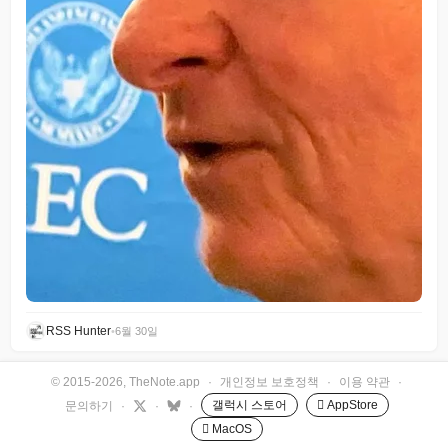
RSS Hunter
•
6월 30일
© 2015-2026, TheNote.app
·
개인정보 보호정책
·
이용 약관
·
갤럭시 스토어
 AppStore
문의하기
·
·
·
 MacOS