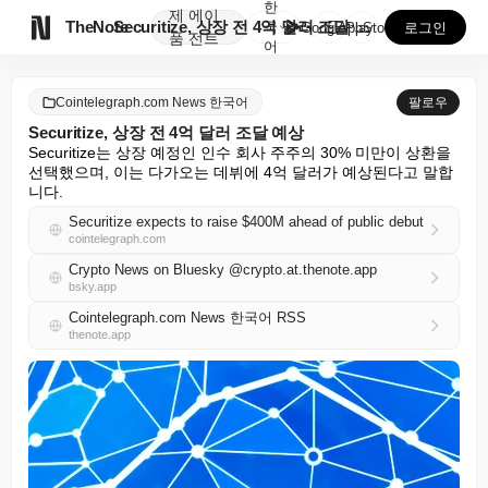
한
제
에이

TheNote
Securitize, 상장 전 4억 달러 조달 예상
국
GooglePlay
AppStore
로그인
품
전트
어
Cointelegraph.com News 한국어
팔로우
Securitize, 상장 전 4억 달러 조달 예상
Securitize는 상장 예정인 인수 회사 주주의 30% 미만이 상환을 
선택했으며, 이는 다가오는 데뷔에 4억 달러가 예상된다고 말합
니다.
Securitize expects to raise $400M ahead of public debut
cointelegraph.com
Crypto News on Bluesky @crypto.at.thenote.app
bsky.app
Cointelegraph.com News 한국어 RSS
thenote.app