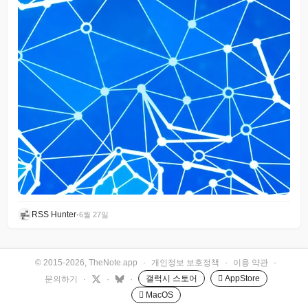
RSS Hunter
•
6월 27일
© 2015-2026, TheNote.app
·
개인정보 보호정책
·
이용 약관
·
갤럭시 스토어
 AppStore
문의하기
·
·
·
 MacOS