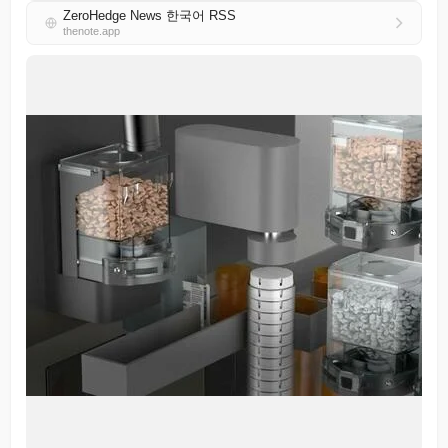
ZeroHedge News 한국어 RSS
thenote.app