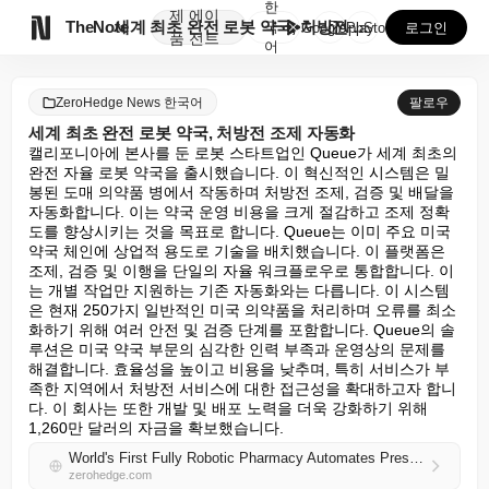
한
제
에이

TheNote
세계 최초 완전 로봇 약국, 처방전 조제 자동화
국
GooglePlay
AppStore
로그인
품
전트
어
ZeroHedge News 한국어
팔로우
세계 최초 완전 로봇 약국, 처방전 조제 자동화
캘리포니아에 본사를 둔 로봇 스타트업인 Queue가 세계 최초의 
완전 자율 로봇 약국을 출시했습니다. 이 혁신적인 시스템은 밀
봉된 도매 의약품 병에서 작동하며 처방전 조제, 검증 및 배달을 
자동화합니다. 이는 약국 운영 비용을 크게 절감하고 조제 정확
도를 향상시키는 것을 목표로 합니다. Queue는 이미 주요 미국 
약국 체인에 상업적 용도로 기술을 배치했습니다. 이 플랫폼은 
조제, 검증 및 이행을 단일의 자율 워크플로우로 통합합니다. 이
는 개별 작업만 지원하는 기존 자동화와는 다릅니다. 이 시스템
은 현재 250가지 일반적인 미국 의약품을 처리하며 오류를 최소
화하기 위해 여러 안전 및 검증 단계를 포함합니다. Queue의 솔
루션은 미국 약국 부문의 심각한 인력 부족과 운영상의 문제를 
해결합니다. 효율성을 높이고 비용을 낮추며, 특히 서비스가 부
족한 지역에서 처방전 서비스에 대한 접근성을 확대하고자 합니
다. 이 회사는 또한 개발 및 배포 노력을 더욱 강화하기 위해 
1,260만 달러의 자금을 확보했습니다.
World's First Fully Robotic Pharmacy Automates Prescription Dispensing
zerohedge.com