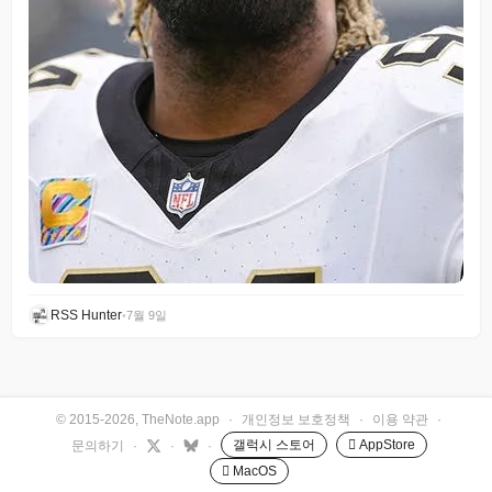
RSS Hunter
•
7월 9일
© 2015-2026, TheNote.app
·
개인정보 보호정책
·
이용 약관
·
갤럭시 스토어
 AppStore
문의하기
·
·
·
 MacOS