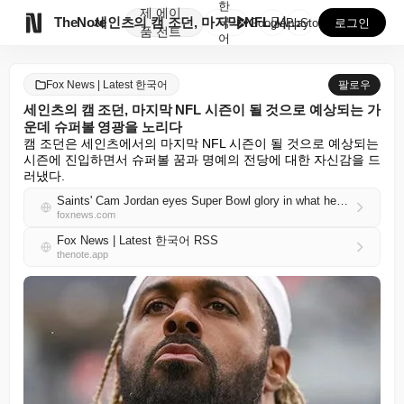
한
제
에이

TheNote
세인츠의 캠 조던, 마지막 NFL 시즌이 될 것으로 예...
국
GooglePlay
AppStore
로그인
품
전트
어
Fox News | Latest 한국어
팔로우
세인츠의 캠 조던, 마지막 NFL 시즌이 될 것으로 예상되는 가
운데 슈퍼볼 영광을 노리다
캠 조던은 세인츠에서의 마지막 NFL 시즌이 될 것으로 예상되는 
시즌에 진입하면서 슈퍼볼 꿈과 명예의 전당에 대한 자신감을 드
러냈다.
Saints' Cam Jordan eyes Super Bowl glory in what he expects to be final NFL season
foxnews.com
Fox News | Latest 한국어 RSS
thenote.app