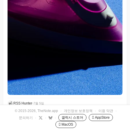
RSS Hunter
•
7월 5일
© 2015-2026, TheNote.app
·
개인정보 보호정책
·
이용 약관
·
갤럭시 스토어
 AppStore
문의하기
·
·
·
 MacOS