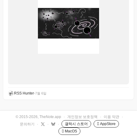
RSS Hunter
•
7월 6일
© 2015-2026, TheNote.app
·
개인정보 보호정책
·
이용 약관
·
갤럭시 스토어
 AppStore
문의하기
·
·
·
 MacOS