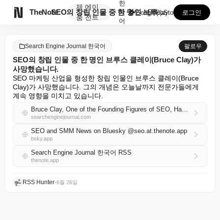
한
제
에이

TheNote
SEO의 창립 인물 중 한 명인 브루스 클레이(Bruc...
국
GooglePlay
AppStore
로그인
품
전트
어
Search Engine Journal 한국어
팔로우
SEO의 창립 인물 중 한 명인 브루스 클레이(Bruce Clay)가
사망했습니다.
SEO 마케팅 산업을 형성한 창립 인물인 브루스 클레이(Bruce 
Clay)가 사망했습니다. 그의 개념은 오늘날까지 전문가들에게 
계속 영향을 미치고 있습니다.
Bruce Clay, One of the Founding Figures of SEO, Has Died
searchenginejournal.com
SEO and SMM News on Bluesky @seo.at.thenote.app
bsky.app
Search Engine Journal 한국어 RSS
thenote.app
RSS Hunter
•
6월 26일