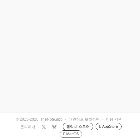
© 2015-2026, TheNote.app
·
개인정보 보호정책
·
이용 약관
·
갤럭시 스토어
 AppStore
문의하기
·
·
·
 MacOS