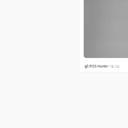
RSS Hunter
•
7월 3일