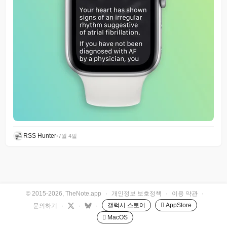
RSS Hunter
•
7월 4일
© 2015-2026, TheNote.app
·
개인정보 보호정책
·
이용 약관
·
갤럭시 스토어
 AppStore
문의하기
·
·
·
 MacOS