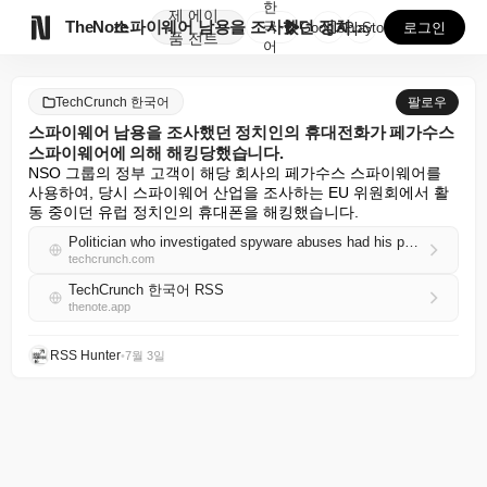
한
제
에이

TheNote
스파이웨어 남용을 조사했던 정치인의 휴대전화가 페가수스...
국
GooglePlay
AppStore
로그인
품
전트
어
TechCrunch 한국어
팔로우
스파이웨어 남용을 조사했던 정치인의 휴대전화가 페가수스
스파이웨어에 의해 해킹당했습니다.
NSO 그룹의 정부 고객이 해당 회사의 페가수스 스파이웨어를 
사용하여, 당시 스파이웨어 산업을 조사하는 EU 위원회에서 활
동 중이던 유럽 정치인의 휴대폰을 해킹했습니다.
Politician who investigated spyware abuses had his phone hacked with Pegasus spyware
techcrunch.com
TechCrunch 한국어 RSS
thenote.app
RSS Hunter
•
7월 3일