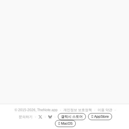
© 2015-2026, TheNote.app
·
개인정보 보호정책
·
이용 약관
·
갤럭시 스토어
 AppStore
문의하기
·
·
·
 MacOS