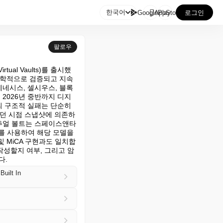

한국어
GooglePlay
AppStore
로그인
팔로우
l Vaults)를 출시했
호학적으로 검증되고 지속
네시스, 셀시우스, 블록
 2026년 중반까지 디지
 구조적 실패는 단순히 
였던 시점 스냅샷에 의존하
추얼 볼트는 스페이스앤타
터를 사용하여 해당 모델을 
 MiCA 구현과도 일치합
작성할지 여부, 그리고 암
다.
uilt In