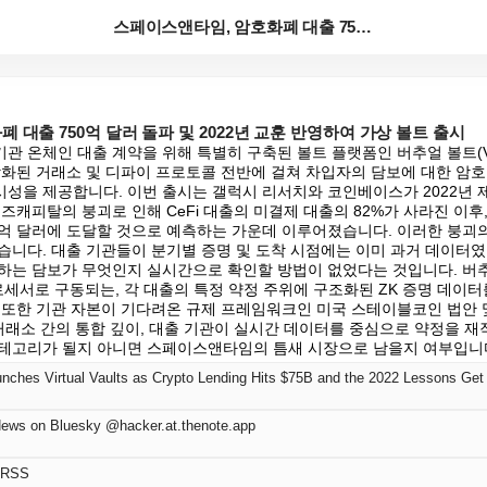
스페이스앤타임, 암호화폐 대출 750억 달러 돌파 및 ...
 대출 750억 달러 돌파 및 2022년 교훈 반영하여 가상 볼트 출시
 온체인 대출 계약을 위해 특별히 구축된 볼트 플랫폼인 버추얼 볼트(Virtua
앙화된 거래소 및 디파이 프로토콜 전반에 걸쳐 차입자의 담보에 대한 암
성을 제공합니다. 이번 출시는 갤럭시 리서치와 코인베이스가 2022년 제
즈캐피탈의 붕괴로 인해 CeFi 대출의 미결제 대출의 82%가 사라진 이후,
50억 달러에 도달할 것으로 예측하는 가운데 이루어졌습니다. 이러한 붕괴의
습니다. 대출 기관들이 분기별 증명 및 도착 시점에는 이미 과거 데이터
하는 담보가 무엇인지 실시간으로 확인할 방법이 없었다는 것입니다. 버
 코프로세서로 구동되는, 각 대출의 특정 약정 주위에 구조화된 ZK 증명 데이
 또한 기관 자본이 기다려온 규제 프레임워크인 미국 스테이블코인 법안 및
거래소 간의 통합 깊이, 대출 기관이 실시간 데이터를 중심으로 약정을 재
테고리가 될지 아니면 스페이스앤타임의 틈새 시장으로 남을지 여부입니
ches Virtual Vaults as Crypto Lending Hits $75B and the 2022 Lessons Get B
News on Bluesky @hacker.at.thenote.app
 RSS