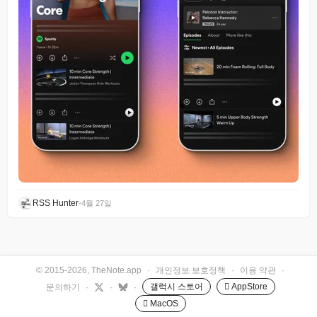
RSS Hunter
•
4월 27일
© 2015-2026, TheNote.app
·
개인정보 보호정책
·
이용 약관
·
갤럭시 스토어
 AppStore
문의하기
·
·
·
 MacOS