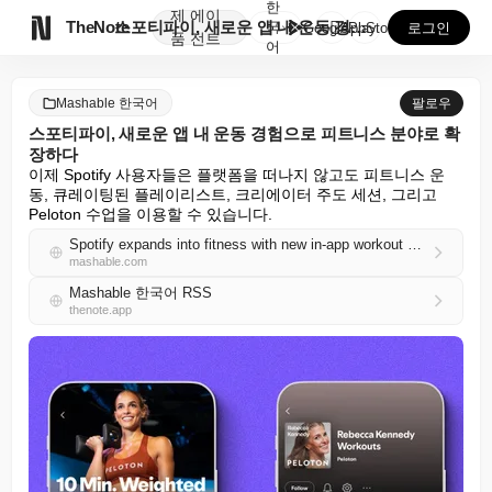
한
제
에이

TheNote
스포티파이, 새로운 앱 내 운동 경험으로 피트니스 분야...
국
GooglePlay
AppStore
로그인
품
전트
어
Mashable 한국어
팔로우
스포티파이, 새로운 앱 내 운동 경험으로 피트니스 분야로 확
장하다
이제 Spotify 사용자들은 플랫폼을 떠나지 않고도 피트니스 운
동, 큐레이팅된 플레이리스트, 크리에이터 주도 세션, 그리고 
Peloton 수업을 이용할 수 있습니다.
Spotify expands into fitness with new in-app workout experiences
mashable.com
Mashable 한국어 RSS
thenote.app