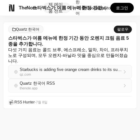
한
제
에이

TheNote
스타벅스가 여름 메뉴에 한정 기간 동안 오렌지 크림 음...
국
GooglePlay
AppStore
로그인
품
전트
어
Quartz 한국어
팔로우
스타벅스가 여름 메뉴에 한정 기간 동안 오렌지 크림 음료 5
종을 추가합니다.
다섯 가지 음료는 콜드 브루, 에스프레소, 말차, 차이, 프라푸치
노로 구성되며, 모두 오렌지-바닐라 맛을 중심으로 만들어졌습
니다.
Starbucks is adding five orange cream drinks to its summer menu for a limited time
qz.com
Quartz 한국어 RSS
thenote.app
RSS Hunter
•
7월 8일