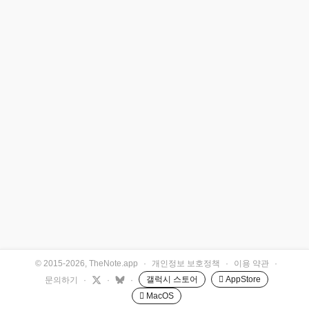
© 2015-2026, TheNote.app
·
개인정보 보호정책
·
이용 약관
·
갤럭시 스토어
 AppStore
문의하기
·
·
·
 MacOS