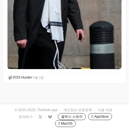
RSS Hunter
•
5월 2일
© 2015-2026, TheNote.app
·
개인정보 보호정책
·
이용 약관
·
갤럭시 스토어
 AppStore
문의하기
·
·
·
 MacOS