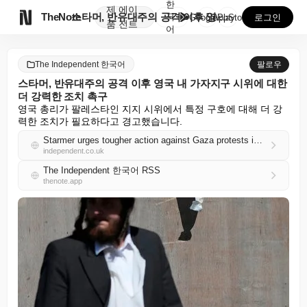
한
제
에이

TheNote
스타머, 반유대주의 공격 이후 영국 내 가자지구 시위에...
국
GooglePlay
AppStore
로그인
품
전트
어
The Independent 한국어
팔로우
스타머, 반유대주의 공격 이후 영국 내 가자지구 시위에 대한
더 강력한 조치 촉구
영국 총리가 팔레스타인 지지 시위에서 특정 구호에 대해 더 강
력한 조치가 필요하다고 경고했습니다.
Starmer urges tougher action against Gaza protests in UK following antisemitic attacks
independent.co.uk
The Independent 한국어 RSS
thenote.app