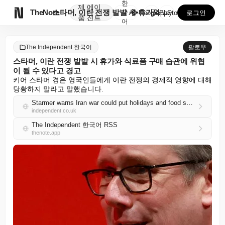
한
제
에이

TheNote
스타머, 이란 전쟁 발발 시 휴가와 식료품 구매 습관에...
국
GooglePlay
AppStore
로그인
품
전트
어
The Independent 한국어
팔로우
스타머, 이란 전쟁 발발 시 휴가와 식료품 구매 습관에 위협
이 될 수 있다고 경고
키어 스타머 경은 영국인들에게 이란 전쟁의 경제적 영향에 대해 
당황하지 말라고 말했습니다.
Starmer warns Iran war could put holidays and food shopping habits under threat
independent.co.uk
The Independent 한국어 RSS
thenote.app