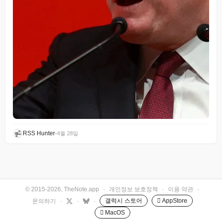
RSS Hunter
•
4월 28일
© 2015-2026, TheNote.app
·
개인정보 보호정책
·
이용 약관
·
갤럭시 스토어
 AppStore
문의하기
·
·
·
 MacOS