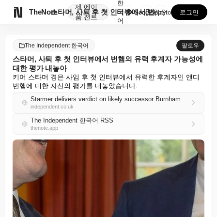
한
제
에이

TheNote
스타머, 사퇴 후 첫 인터뷰에서 번햄의 유력 후계자 가...
국
GooglePlay
AppStore
로그인
품
전트
어
The Independent 한국어
팔로우
스타머, 사퇴 후 첫 인터뷰에서 번햄의 유력 후계자 가능성에
대한 평가 내놓아
키어 스타머 경은 사임 후 첫 인터뷰에서 유력한 후계자인 앤디 
번햄에 대한 자신의 평가를 내놓았습니다.
Starmer delivers verdict on likely successor Burnham in first post-resignation interview
independent.co.uk
The Independent 한국어 RSS
thenote.app