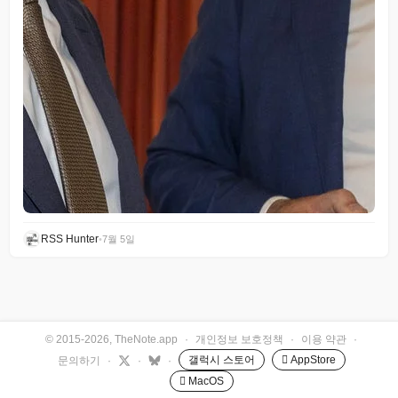
RSS Hunter
•
7월 5일
© 2015-2026, TheNote.app
·
개인정보 보호정책
·
이용 약관
·
갤럭시 스토어
 AppStore
문의하기
·
·
·
 MacOS