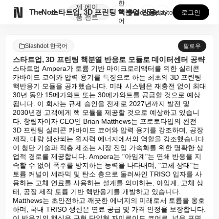
한
제
에이

TheNote
스타트업, 3D 프린팅 핵분열 반응로 모듈로 데이터센터...
국
GooglePlay
AppStore
로그인
품
전트
어
Slashdot 한국어
팔로우
스타트업, 3D 프린팅 핵분열 반응로 모듈로 데이터센터 공략
스타트업 Ampera가 토륨 기반 마이크로리액터를 위한 실리콘 
카바이드 코어와 압력 용기를 특징으로 하는 최초의 3D 프린팅 
핵반응기 모듈을 공개했습니다. 미래 시스템은 재충전 없이 최대 
30년 동안 15메가와트 또는 30메가와트를 공급할 것으로 예상
됩니다. 이 회사는 규제 승인을 전제로 2027년까지 발전 및 
2030년경 고객에게 핵 모듈을 제공할 것으로 예상하고 있습니
다. 창립자이자 CEO인 Brian Matthews는 프로토타입의 완전 
3D 프린팅 실리콘 카바이드 코어와 압력 용기를 강조하며, 공장 
제작, 대량 생산되는 원자력 에너지에서의 역할을 강조했습니다. 
이 첨단 기술과 적층 제조는 시장 진입 가속화를 위한 명확한 상
업적 경로를 제공합니다. Ampera는 "아임계"는 연쇄 반응을 지
속할 수 없어 폭주를 방지하는 능력을 나타내며, "고체 상태"는 
토륨 커널이 세라믹 및 탄소 층으로 둘러싸인 TRISO 입자를 사
용하는 고체 연료를 사용하는 설계를 의미하는, 아임계, 고체 상
태, 공장 제작 토륨 기반 핵반응기를 개발하고 있습니다. 
Matthews는 초안전하고 깨끗한 에너지의 미래로서 토륨을 옹호
하며, 국내 TRISO 생산은 연료 공급 및 가격 안정을 보장합니다. 
이 반응기의 핵심은 구형 단일형 자이로이드 코어로, 넓은 표면