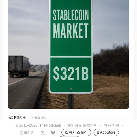
RSS Hunter
•
5월 3일
© 2015-2026, TheNote.app
·
개인정보 보호정책
·
이용 약관
·
갤럭시 스토어
 AppStore
문의하기
·
·
·