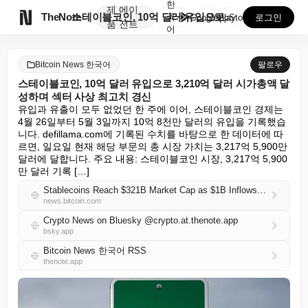
한
제
에이

TheNote
스테이블코인, 10억 달러 유입으로 3,210억 달러 ...
국
GooglePlay
AppStore
로그인
품
전트
어
Bitcoin News 한국어
팔로우
스테이블코인, 10억 달러 유입으로 3,210억 달러 시가총액 달
성하며 섹터 사상 최고치 경신
유입과 유출이 모두 없었던 한 주에 이어, 스테이블코인 경제는 
4월 26일부터 5월 3일까지 10억 8천만 달러의 유입을 기록했습
니다. defillama.com에 기록된 수치를 바탕으로 한 데이터에 따
르면, 일요일 현재 해당 부문의 총 시장 가치는 3,217억 5,900만 
달러에 달합니다. 주요 내용: 스테이블코인 시장, 3,217억 5,900
만 달러 기록 […]
Stablecoins Reach $321B Market Cap as $1B Inflows Lift Sector to New High
news.bitcoin.com
Crypto News on Bluesky @crypto.at.thenote.app
bsky.app
Bitcoin News 한국어 RSS
thenote.app